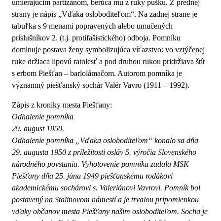
umierajúcim partizánom, berúca mu z ruky pušku. Z prednej
strany je nápis „Vďaka osloboditeľom“. Na zadnej strane je
tabuľka s 9 menami popravených alebo umučených
príslušníkov 2. (t.j. protifašistického) odboja. Pomníku
dominuje postava ženy symbolizujúca víťazstvo: vo vztýčenej
ruke držiaca lipovú ratolesť a pod druhou rukou pridržiava štít
s erbom Piešťan – barlolámačom. Autorom pomníka je
významný piešťanský sochár Valér Vavro (1911 – 1992).
Zápis z kroniky mesta Piešťany:
Odhalenie pomníka
29. august 1950.
Odhalenie pomníka „Vďaka osloboditeľom“ konalo sa dňa
29. augusta 1950 z príležitosti osláv 5. výročia Slovenského
národného povstania. Vyhotovenie pomníka zadala MSK
Piešťany dňa 25. júna 1949 piešťanskému rodákovi
akademickému sochárovi s. Valeriánovi Vavrovi. Pomník bol
postavený na Stalinovom námestí a je trvalou pripomienkou
vďaky občanov mesta Piešťany našim osloboditeľom. Socha je