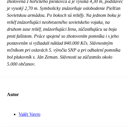
zhotovená z hořického pieskovca a je vysoká 4,30 m, podstavec
je vysoký 2,70 m. Symbolicky znázorňuje oslobodenie Piešťan
Sovietskou armádou. Po bokoch sú reliéfy. Na jednom boku je
reliéf znázorňujúci neohrozeného sovietskeho vojaka, na
druhom zase reliéf, znázorňujúci ženu, zúčastňujúcu sa boja
proti fašistom. Práce spojené so zhotovením pomníka i s jeho
postavením si vyžiadali náklad 840.000 Kčs. Slávnostným
rečníkom pri oslavách 5. výročia SNP a pri odhalení pomníka
bol plukovník s. Ján Zeman. Slávnosti sa zúčastnilo okolo
5.000 občanov
.
Autor
Valér Vavro