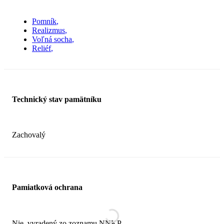
Pomník
Realizmus
Voľná socha
Reliéf
Technický stav pamätníku
Zachovalý
Pamiatková ochrana
Nie, vyradený zo zoznamu NNKP