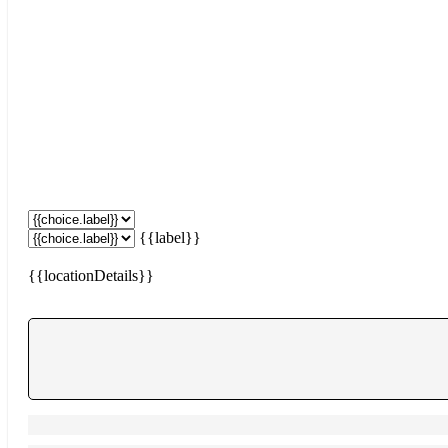
{{label}}
{{locationDetails}}