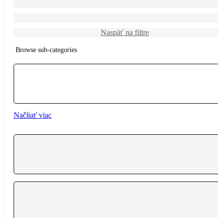
Naspäť na filtre
Browse sub-categories
{{ term.name }}
Načítať viac