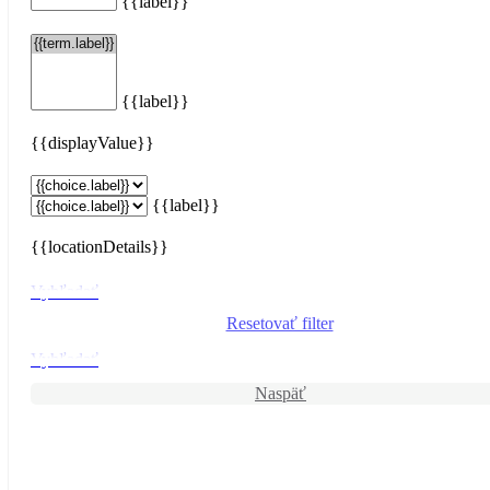
{{label}}
{{label}}
{{displayValue}}
{{label}}
{{locationDetails}}
Vyhľadať
Resetovať filter
Vyhľadať
Naspäť