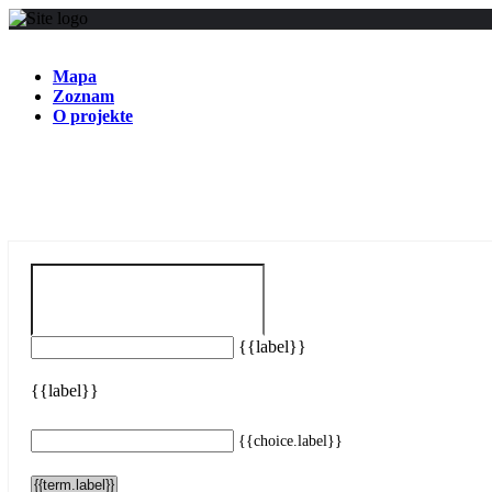
Mapa
Zoznam
O projekte
{{label}}
{{label}}
{{choice.label}}