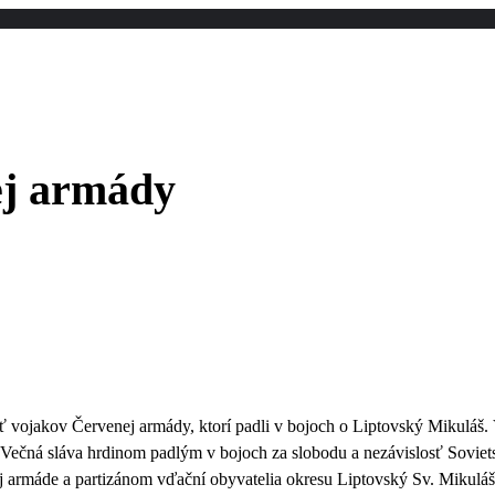
j armády
sť vojakov Červenej armády, ktorí padli v bojoch o Liptovský Mikuláš
„Večná sláva hrdinom padlým v bojoch za slobodu a nezávislosť Sovie
j armáde a partizánom vďační obyvatelia okresu Liptovský Sv. Mikuláš