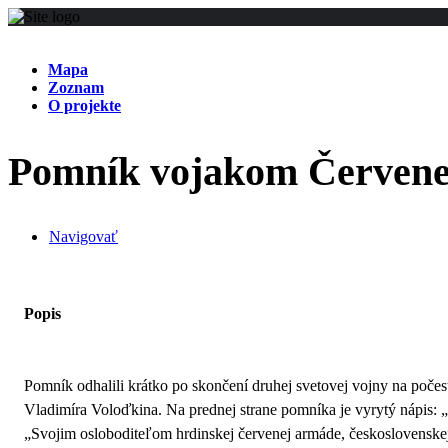
Mapa
Zoznam
O projekte
Pomník vojakom Červene
Navigovať
Popis
Pomník odhalili krátko po skončení druhej svetovej vojny na poče
Vladimíra Voloďkina. Na prednej strane pomníka je vyrytý nápis: 
„Svojim osloboditeľom hrdinskej červenej armáde, československe