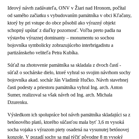
Ideový návrh zadávateľa, ONV v Žiari nad Hronom, počítal
od samého začiatku s vybudovaním pamätníka v obci Kľačany,
ktorý by pri vstupe do obce pôsobil ako výrazný objekt
schopný upútať z diaľky pozornosť. Voľba preto padla na
výstavbu výraznej dominanty – monumentu so sochou
bojovníka symbolicky zobrazujúceho interbrigadistu a
partizánskeho veliteľa Petra Kubíka.
Súťaž na zhotovenie pamätníka sa skladala z dvoch častí -
súťaž o sochárske dielo, ktoré vyhral so svojim návrhom sochy
bojovníka akad. sochár Ján Vladimír Hučko. Návrh stavebnej
časti podesty a priestoru pamätníka vyhral Ing. arch. Anton
Sumer, realizoval sa však návrh od Ing. arch. Michala
Dzurenku.
Výsledkom ich spolupráce bol návrh pamätníka skladajúci sa z
betónového plató, ktorého súčasťou mala byť 3,6 m vysoká
socha vojaka s výrazom piety osadená na vysunutej betónovej
konzole. V pozadí sochy sa mal týčiť pôvodne 8 m vysoký