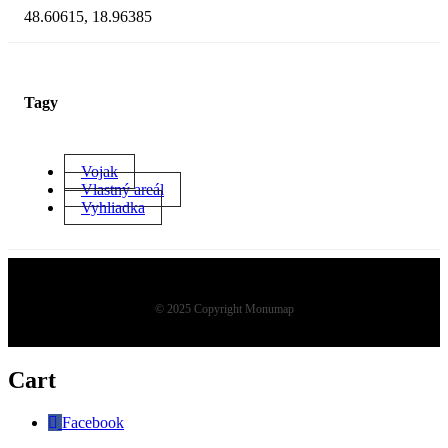
48.60615, 18.96385
Tagy
Vojak
Vlastný areál
Vyhliadka
© 2025 Copyright Monumap
Cart
Facebook