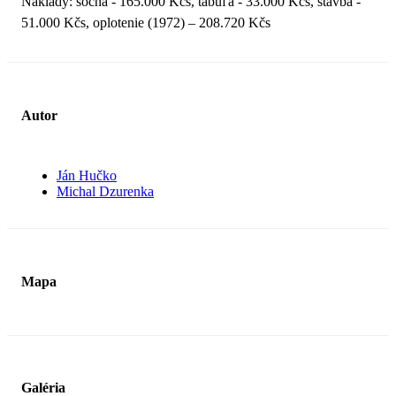
Náklady: socha - 165.000 Kčs, tabuľa - 33.000 Kčs, stavba -
51.000 Kčs, oplotenie (1972) – 208.720 Kčs
Autor
Ján Hučko
Michal Dzurenka
Mapa
Galéria