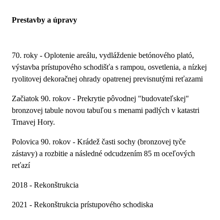
Prestavby a úpravy
70. roky - Oplotenie areálu, vydláždenie betónového plató,
výstavba prístupového schodišťa s rampou, osvetlenia, a nízkej
ryolitovej dekoračnej ohrady opatrenej previsnutými reťazami
Začiatok 90. rokov - Prekrytie pôvodnej "budovateľskej"
bronzovej tabule novou tabuľou s menami padlých v katastri
Trnavej Hory.
Polovica 90. rokov - Krádež časti sochy (bronzovej tyče
zástavy) a rozbitie a následné odcudzením 85 m oceľových
reťazí
2018 - Rekonštrukcia
2021 - Rekonštrukcia prístupového schodiska