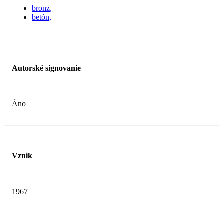
bronz
betón
Autorské signovanie
Áno
Vznik
1967