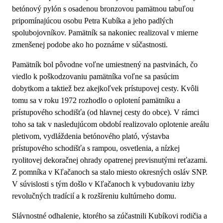
betónový pylón s osadenou bronzovou pamätnou tabuľou
pripomínajúcou osobu Petra Kubíka a jeho padlých
spolubojovníkov. Pamätník sa nakoniec realizoval v mierne
zmenšenej podobe ako ho poznáme v súčastnosti.
Pamätník bol pôvodne voľne umiestnený na pastvinách, čo
viedlo k poškodzovaniu pamätníka voľne sa pasúcim
dobytkom a taktiež bez akejkoľvek prístupovej cesty. Kvôli
tomu sa v roku 1972 rozhodlo o oplotení pamätníku a
prístupového schodišťa (od hlavnej cesty do obce). V rámci
toho sa tak v nasledujúcom období realizovalo oplotenie areálu
pletivom, vydláždenia betónového plató, výstavba
prístupového schodišťa s rampou, osvetlenia, a nízkej
ryolitovej dekoračnej ohrady opatrenej previsnutými reťazami.
Z pomníka v Kľačanoch sa stalo miesto okresných osláv SNP.
V súvislosti s tým došlo v Kľačanoch k vybudovaniu izby
revolučných tradícií a k rozšíreniu kultúrneho domu.
Slávnostné odhalenie, ktorého sa zúčastnili Kubíkovi rodičia a