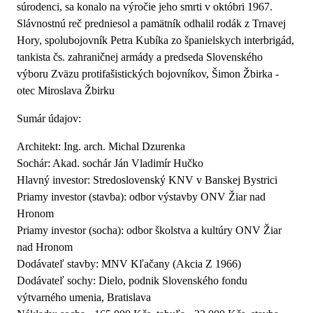
súrodenci, sa konalo na výročie jeho smrti v októbri 1967.
Slávnostnú reč predniesol a pamätník odhalil rodák z Trnavej
Hory, spolubojovník Petra Kubíka zo španielskych interbrigád,
tankista čs. zahraničnej armády a predseda Slovenského
výboru Zväzu protifašistických bojovníkov, Šimon Žbirka -
otec Miroslava Žbirku
Sumár údajov:
Architekt: Ing. arch. Michal Dzurenka
Sochár: Akad. sochár Ján Vladimír Hučko
Hlavný investor: Stredoslovenský KNV v Banskej Bystrici
Priamy investor (stavba): odbor výstavby ONV Žiar nad
Hronom
Priamy investor (socha): odbor školstva a kultúry ONV Žiar
nad Hronom
Dodávateľ stavby: MNV Kľačany (Akcia Z 1966)
Dodávateľ sochy: Dielo, podnik Slovenského fondu
výtvarného umenia, Bratislava