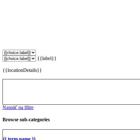
{{label}}
{{locationDetails}}
Naspäť na filtre
Browse sub-categories
{{ term.name }}