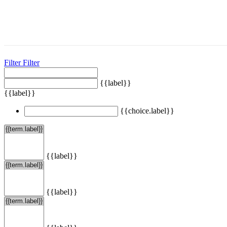
Filter
Filter
{{label}}
{{label}}
{{choice.label}}
{{label}}
{{label}}