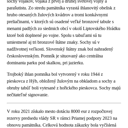
sochy vojakov, vojaka z prvej a druhej svetovej vojny a
parašutistu. Zo stredu pamätníka vyrastá ihlanovitý obelisk z
hrubo otesaných žulových kvádrov a tromi konkávnymi
preliačinami, v ktorých sú osadené veľké bronzové tabule s
menami padlých zo siedmich obcí v okolí Liptovského Hrádku
ktoré boli doplnené po vojne. Spolu s tabuľami sú tu
umiestnené aj tri bronzové štátne znaky. Sochy sú v
nadživotnej veľkosti. Slovenský štátny znak bol nahradený
československým. Pomník je situovaný ako centrálna
dominanta parku pod skalkou, pri jazierku.
Trojboký ihlan pomníka bol vytvorený v roku 1944 z
pieskovca z Hýb, obložený žulovým na obkladom a sochy a
obruby tabúľ boli vytesané z hořického pieskovca. Sochy majú
nečitateľné signovanie.
V roku 2021 získalo mesto dotáciu 8000 eur z rozpočtovej
rezervy predsedu vlády SR v rámci Priamej podpory 2023 na
obnovu pamätníka. Celková hodnota zákazky bola vyčíslená