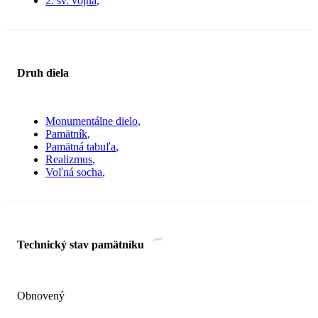
2. sv. vojna
Druh diela
Monumentálne dielo
Pamätník
Pamätná tabuľa
Realizmus
Voľná socha
Technický stav pamätníku
Obnovený