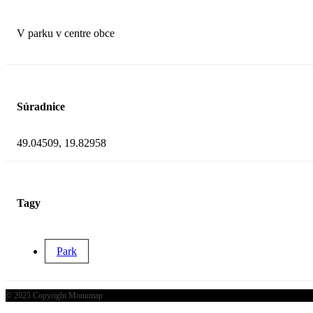
V parku v centre obce
Súradnice
49.04509, 19.82958
Tagy
Park
© 2025 Copyright Monumap