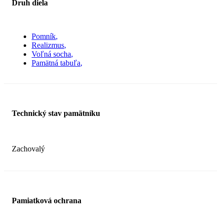
Druh diela
Pomník
Realizmus
Voľná socha
Pamätná tabuľa
Technický stav pamätníku
Zachovalý
Pamiatková ochrana