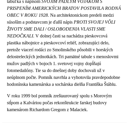
tabuľka s nápisom
SVOJÍM PADLÝM VOJAKOM S
PRISPENÍM AMERICKÝCH BRATOV POSTAVILA RODNÁ
OBEC V ROKU 1928
. Na architektonickom predeli medzi
súsoším a podstavcom je ďalší nápis
PROTI SVOJEJ VÔLI
ŽIVOTY SME DALI / OSLOBODENIA VLASTI SME
NEDOČKALI
. V dolnej časti sa nachádza pieskovcová
plastika nábojnice a pieskovcoví reliéf, zobrazujúci delo,
pretože viacerí rodáci zo Smolinského pôsobili v horských
delostreleckých jednotkách. Tri pamätné tabule s menoslovmi
mužov padlých v bojoch 1. svetovej vojny dopĺňajú
fotomedailóny. Tie sa do dnešnej doby dochovali už v
neúplnom počte. Pomník navrhla a vyhotovila pravdepodobne
hodonínska kamenárska a sochárska dielňa Františka Štáblu.
V roku 1999 bol pomník zreštaurovaný spolu s Morovým
stĺpom a Kalváriou počas rekonštrukcie farskej budovy
kamenárom Richardom Gregom z Malaciek.