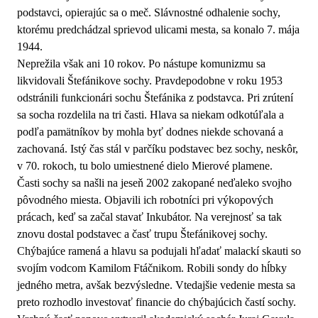
podstavci, opierajúc sa o meč. Slávnostné odhalenie sochy,
ktorému predchádzal sprievod ulicami mesta, sa konalo 7. mája
1944.
Neprežila však ani 10 rokov. Po nástupe komunizmu sa
likvidovali Štefánikove sochy. Pravdepodobne v roku 1953
odstránili funkcionári sochu Štefánika z podstavca. Pri zrútení
sa socha rozdelila na tri časti. Hlava sa niekam odkotúľala a
podľa pamätníkov by mohla byť dodnes niekde schovaná a
zachovaná. Istý čas stál v parčíku podstavec bez sochy, neskôr,
v 70. rokoch, tu bolo umiestnené dielo Mierové plamene.
Časti sochy sa našli na jeseň 2002 zakopané neďaleko svojho
pôvodného miesta. Objavili ich robotníci pri výkopových
prácach, keď sa začal stavať Inkubátor. Na verejnosť sa tak
znovu dostal podstavec a časť trupu Štefánikovej sochy.
Chýbajúce ramená a hlavu sa podujali hľadať malackí skauti so
svojím vodcom Kamilom Ftáčnikom. Robili sondy do hĺbky
jedného metra, avšak bezvýsledne. Vtedajšie vedenie mesta sa
preto rozhodlo investovať financie do chýbajúcich častí sochy.