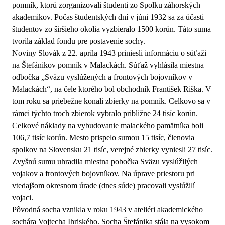
pomník, ktorú zorganizovali študenti zo Spolku záhorských
akademikov. Počas študentských dní v júni 1932 sa za účasti
študentov zo širšieho okolia vyzbieralo 1500 korún. Táto suma
tvorila základ fondu pre postavenie sochy.
Noviny Slovák z 22. apríla 1943 priniesli informáciu o súťaži
na Štefánikov pomník v Malackách. Súťaž vyhlásila miestna
odbočka „Sväzu vyslúžených a frontových bojovníkov v
Malackách“, na čele ktorého bol obchodník František Riška. V
tom roku sa priebežne konali zbierky na pomník. Celkovo sa v
rámci týchto troch zbierok vybralo približne 24 tisíc korún.
Celkové náklady na vybudovanie malackého pamätníka boli
106,7 tisíc korún. Mesto prispelo sumou 15 tisíc, členovia
spolkov na Slovensku 21 tisíc, verejné zbierky vyniesli 27 tisíc.
Zvyšnú sumu uhradila miestna pobočka Sväzu vyslúžilých
vojakov a frontových bojovníkov. Na úprave priestoru pri
vtedajšom okresnom úrade (dnes súde) pracovali vyslúžilí
vojaci.
Pôvodná socha vznikla v roku 1943 v ateliéri akademického
sochára Vojtecha Ihriského. Socha Štefánika stála na vysokom