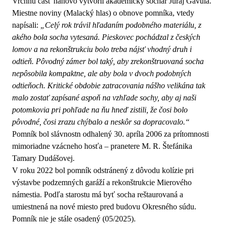
Vrchnú časť nanovo vytvoril akademický sochár Juraj Gavula.
Miestne noviny (Malacký hlas) o obnove pomníka, vtedy
napísali:
„Celý rok trávil hľadaním podobného materiálu, z
akého bola socha vytesaná. Pieskovec pochádzal z českých
lomov a na rekonštrukciu bolo treba nájsť vhodný druh i
odtieň. Pôvodný zámer bol taký, aby zrekonštruovaná socha
nepôsobila kompaktne, ale aby bola v dvoch podobných
odtieňoch. Kritické obdobie zatracovania nášho velikána tak
malo zostať zapísané aspoň na vzhľade sochy, aby aj naši
potomkovia pri pohľade na ňu hneď zistili, že čosi bolo
pôvodné, čosi zrazu chýbalo a neskôr sa dopracovalo.“
Pomník bol slávnostn odhalený 30. apríla 2006 za prítomnosti
mimoriadne vzácneho hosťa – pranetere M. R. Štefánika
Tamary Dudášovej.
V roku 2022 bol pomník odstránený z dôvodu kolízie pri
výstavbe podzemných garáží a rekonštrukcie Mierového
námestia. Podľa starostu má byť socha reštaurovaná a
umiestnená na nové miesto pred budovu Okresného súdu.
Pomník nie je stále osadený (05/2025).