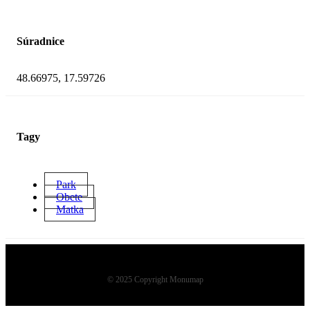
Súradnice
48.66975, 17.59726
Tagy
Park
Obete
Matka
© 2025 Copyright Monumap