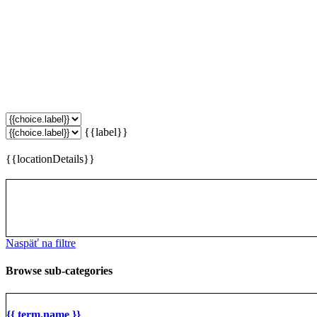
{{label}}
{{locationDetails}}
Naspäť na filtre
Browse sub-categories
{{ term.name }}