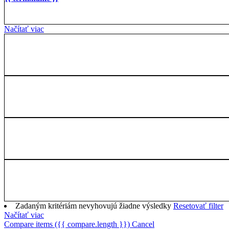
Načítať viac
Zadaným kritériám nevyhovujú žiadne výsledky
Resetovať filter
Načítať viac
Compare items
({{ compare.length }})
Cancel