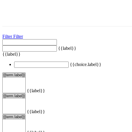
Filter
Filter
{{label}}
{{label}}
{{choice.label}}
{{label}}
{{label}}