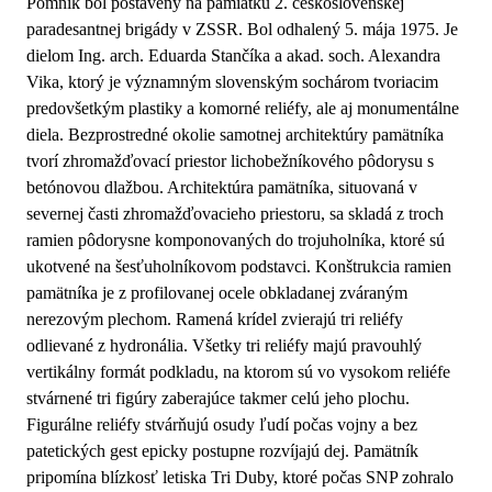
Pomník bol postavený na pamiatku 2. československej
paradesantnej brigády v ZSSR. Bol odhalený 5. mája 1975. Je
dielom Ing. arch. Eduarda Stančíka a akad. soch. Alexandra
Vika, ktorý je významným slovenským sochárom tvoriacim
predovšetkým plastiky a komorné reliéfy, ale aj monumentálne
diela. Bezprostredné okolie samotnej architektúry pamätníka
tvorí zhromažďovací priestor lichobežníkového pôdorysu s
betónovou dlažbou. Architektúra pamätníka, situovaná v
severnej časti zhromažďovacieho priestoru, sa skladá z troch
ramien pôdorysne komponovaných do trojuholníka, ktoré sú
ukotvené na šesťuholníkovom podstavci. Konštrukcia ramien
pamätníka je z profilovanej ocele obkladanej zváraným
nerezovým plechom. Ramená krídel zvierajú tri reliéfy
odlievané z hydronália. Všetky tri reliéfy majú pravouhlý
vertikálny formát podkladu, na ktorom sú vo vysokom reliéfe
stvárnené tri figúry zaberajúce takmer celú jeho plochu.
Figurálne reliéfy stvárňujú osudy ľudí počas vojny a bez
patetických gest epicky postupne rozvíjajú dej. Pamätník
pripomína blízkosť letiska Tri Duby, ktoré počas SNP zohralo