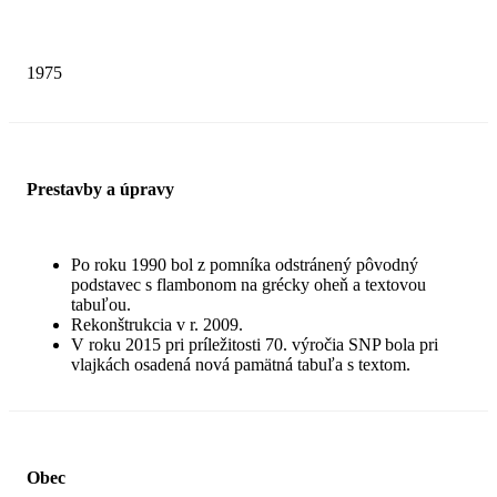
1975
Prestavby a úpravy
Po roku 1990 bol z pomníka odstránený pôvodný
podstavec s flambonom na grécky oheň a textovou
tabuľou.
Rekonštrukcia v r. 2009.
V roku 2015 pri príležitosti 70. výročia SNP bola pri
vlajkách osadená nová pamätná tabuľa s textom.
Obec