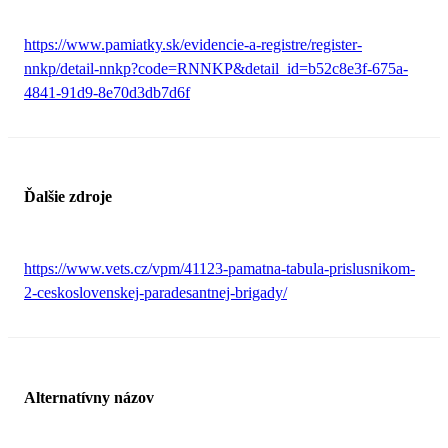
https://www.pamiatky.sk/evidencie-a-registre/register-
nnkp/detail-nnkp?code=RNNKP&detail_id=b52c8e3f-675a-
4841-91d9-8e70d3db7d6f
Ďalšie zdroje
https://www.vets.cz/vpm/41123-pamatna-tabula-prislusnikom-
2-ceskoslovenskej-paradesantnej-brigady/
Alternatívny názov