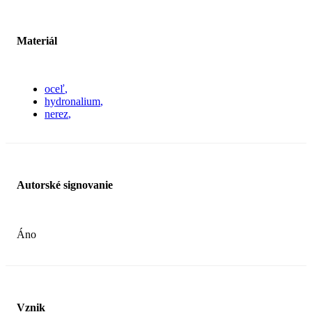
Materiál
oceľ
hydronalium
nerez
Autorské signovanie
Áno
Vznik