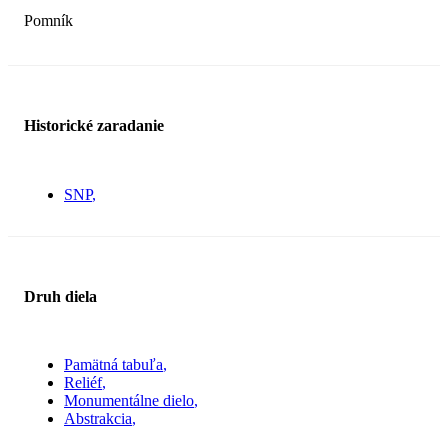
Pomník
Historické zaradanie
SNP
Druh diela
Pamätná tabuľa
Reliéf
Monumentálne dielo
Abstrakcia