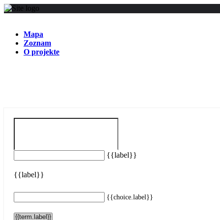
Mapa
Zoznam
O projekte
{{label}}
{{label}}
{{choice.label}}