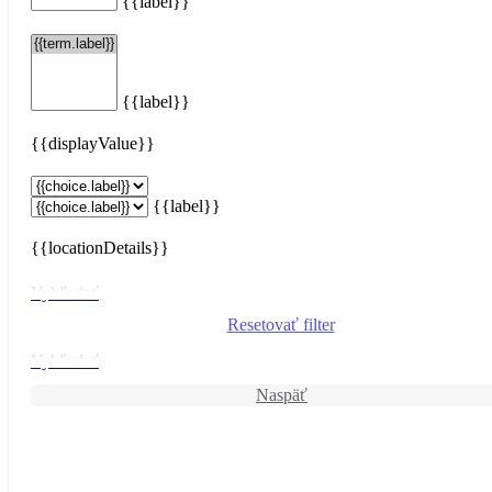
{{label}}
{{label}}
{{displayValue}}
{{label}}
{{locationDetails}}
Vyhľadať
Resetovať filter
Vyhľadať
Naspäť