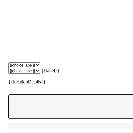
{{label}}
{{locationDetails}}