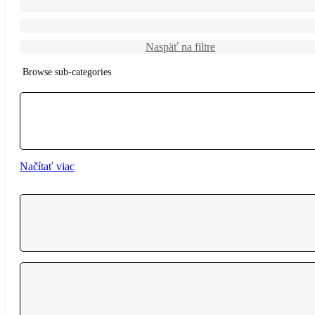
Naspäť na filtre
Browse sub-categories
{{ term.name }}
Načítať viac