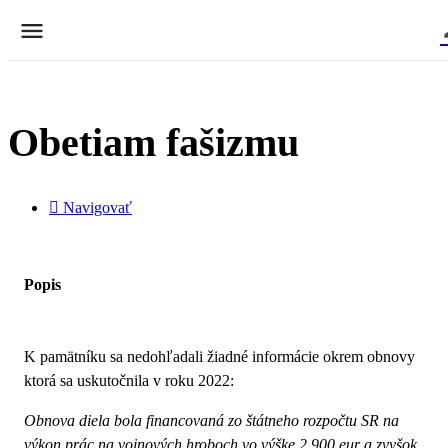
Obetiam fašizmu
Navigovať
Popis
K pamätníku sa nedohľadali žiadné informácie okrem obnovy
ktorá sa uskutočnila v roku 2022:
Obnova diela bola financovaná zo štátneho rozpočtu SR na
výkon prác na vojnových hroboch vo výške 2 900 eur a zvyšok