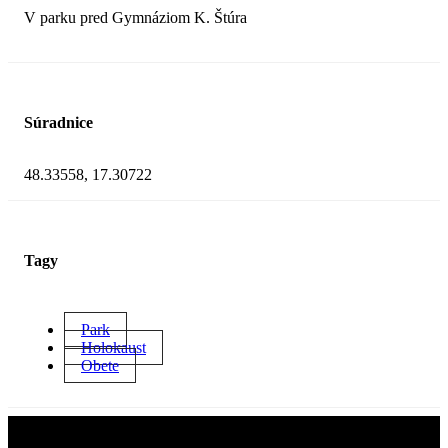
V parku pred Gymnáziom K. Štúra
Súradnice
48.33558, 17.30722
Tagy
Park
Holokaust
Obete