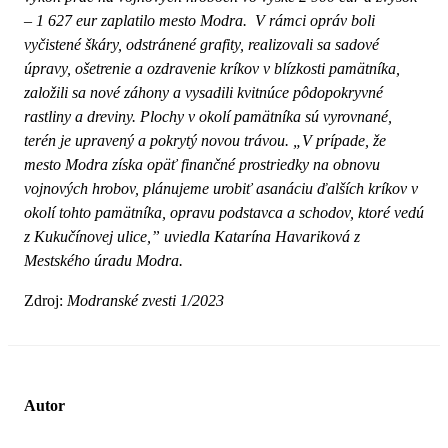
– 1 627 eur zaplatilo mesto Modra. V rámci opráv boli
vyčistené škáry, odstránené grafity, realizovali sa sadové
úpravy, ošetrenie a ozdravenie kríkov v blízkosti pamätníka,
založili sa nové záhony a vysadili kvitnúce pôdopokryvné
rastliny a dreviny. Plochy v okolí pamätníka sú vyrovnané,
terén je upravený a pokrytý novou trávou. „V prípade, že
mesto Modra získa opäť finančné prostriedky na obnovu
vojnových hrobov, plánujeme urobiť asanáciu ďalších kríkov v
okolí tohto pamätníka, opravu podstavca a schodov, ktoré vedú
z Kukučínovej ulice,” uviedla Katarína Havariková z
Mestského úradu Modra.
Zdroj:
Modranské zvesti 1/2023
Autor