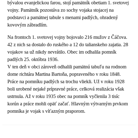
bývalou evanjelickou farou, stojí pamätník obetiam 1. svetovej
vojny. Pamätník pozostáva zo sochy vojaka stojacej na
podstavci a pamätnej tabule s menami padlých, ohradený
kovovým zábradlím.
Na frontoch 1. svetovej vojny bojovalo 216 mužov z Čáčova.
42 z nich sa dostalo do ruského a 12 do talianskeho zajatia. 28
vojakov sa už nikdy nevrátilo. Obec im odhalila pomník
padlých 25. októbra 1936.
V ten deň v obci zároveň odhalili pamätnú tabuľu na rodnom
dome richtára Martina Bartoňa, popraveného v roku 1848.
Práce na pomníku padlých sa trochu vliekli. Už v roku 1928
boli urobené nejaké prípravné práce, celková realizácia však
ustrnula. Až v roku 1935 obec na pomník vyčlenila 3 tisíc
korún a práce mohli opäť začať. Hlavným výtvarným prvkom
pomníka je vojak s víťazným praporom.