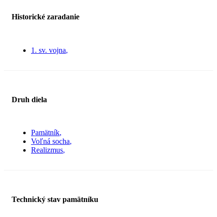
Historické zaradanie
1. sv. vojna
Druh diela
Pamätník
Voľná socha
Realizmus
Technický stav pamätníku