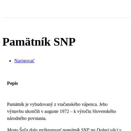
Pamätník SNP
Navigovať
Popis
Pamätník je vybudovaný z vračanského vápenca. Jeho
výstavbu ukončili v auguste 1972 – k výročiu Slovenského
národného povstania.
Mesto Šaľa dalo zreštaurovať pamätník SNP na Dolnej ulici v