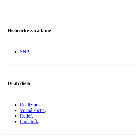
Historické zaradanie
SNP
Druh diela
Realizmus
Voľná socha
Reliéf
Pamätník