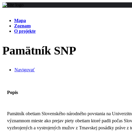
Mapa
Zoznam
O projekte
Pamätník SNP
Navigovať
Popis
Pamätník obetiam Slovenského národného povstania na Univerzitno
významnom mieste ako prejav piety obetiam ktoré padli počas Slo
vyzbrojených a vystrojených mužov z Trnavskej posádky práve z to