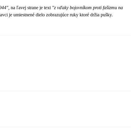
1944",
na ľavej strane je text
"z vďaky bojovníkom proti fašizmu na
ci je umiestnené dielo zobrazujúce ruky ktoré držia pušky.