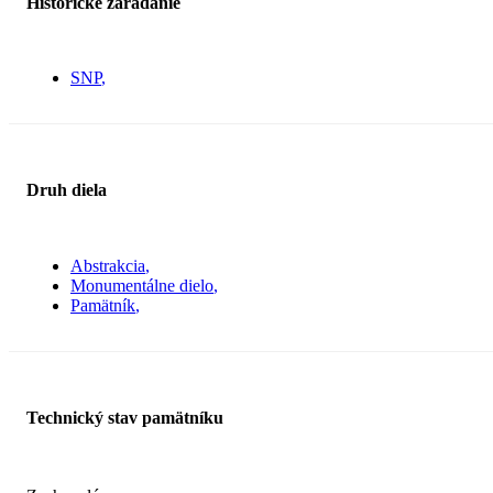
Historické zaradanie
SNP
Druh diela
Abstrakcia
Monumentálne dielo
Pamätník
Technický stav pamätníku