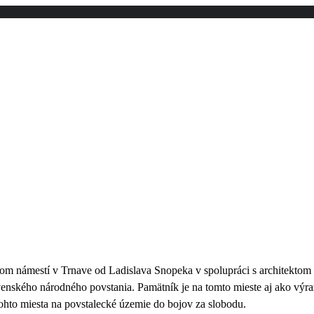
m námestí v Trnave od Ladislava Snopeka v spolupráci s architektom 
venského národného povstania. Pamätník je na tomto mieste aj ako vý
hto miesta na povstalecké územie do bojov za slobodu.