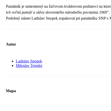
Pamätník je umiestnený na žuľovom kvádrovom podstavci na ktorom 
ich večnú pamäť a slávu slovenského národného povstania 1969"
.
Podobný námet Ladislav Snopek zopakoval pri pamätníku SNP v M
Autor
Ladislav Snopek
Miloslav Tengler
Mapa