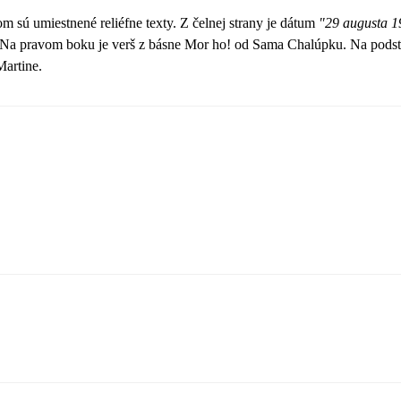
sú umiestnené reliéfne texty. Z čelnej strany je dátum
"29 augusta 
 Na pravom boku je verš z básne Mor ho! od Sama Chalúpku. Na podstav
artine.