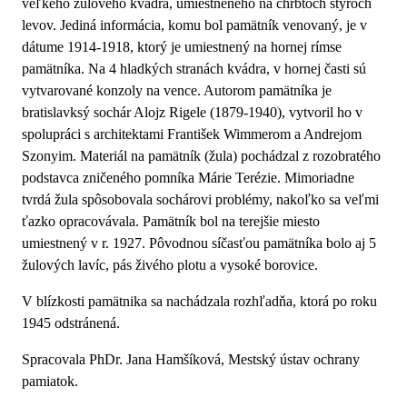
veľkého žulového kvádra, umiestneného na chrbtoch štyroch
levov. Jediná informácia, komu bol pamätník venovaný, je v
dátume 1914-1918, ktorý je umiestnený na hornej rímse
pamätníka. Na 4 hladkých stranách kvádra, v hornej časti sú
vytvarované konzoly na vence. Autorom pamätníka je
bratislavksý sochár Alojz Rigele (1879-1940), vytvoril ho v
spolupráci s architektami František Wimmerom a Andrejom
Szonyim. Materiál na pamätník (žula) pochádzal z rozobratého
podstavca zničeného pomníka Márie Terézie. Mimoriadne
tvrdá žula spôsobovala sochárovi problémy, nakoľko sa veľmi
ťazko opracovávala. Pamätník bol na terejšie miesto
umiestnený v r. 1927. Pôvodnou síčasťou pamätníka bolo aj 5
žulových lavíc, pás živého plotu a vysoké borovice.
V blízkosti pamätnika sa nachádzala rozhľadňa, ktorá po roku
1945 odstránená.
Spracovala PhDr. Jana Hamšíková, Mestský ústav ochrany
pamiatok.