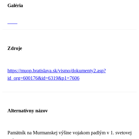
Galéria
Zdroje
https://muop.bratislava.sk/vismo/dokumenty2.asp?
id_org=600176&id=6319&p1=7606
Alternatívny názov
Pamätník na Murmanskej výšine vojakom padlým v 1. svetovej