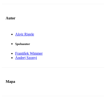
Autor
Alojz Rigele
Spoluautor
František Wimmer
Andrej Szonyi
Mapa