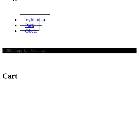
Vyhliadka
Park
Obete
© 2025 Copyright Monumap
Cart