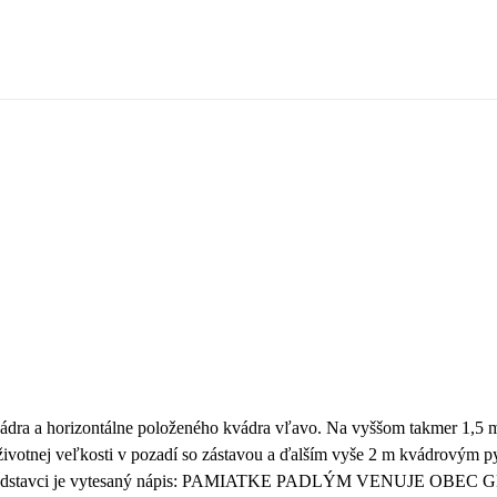
vádra a horizontálne položeného kvádra vľavo. Na vyššom takmer 1,5
ivotnej veľkosti v pozadí so zástavou a ďalším vyše 2 m kvádrovým 
vom podstavci je vytesaný nápis: PAMIATKE PADLÝM VENUJE OBEC GBE