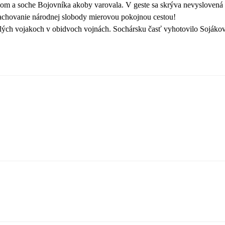
m a soche Bojovníka akoby varovala. V geste sa skrýva nevyslovená my
zachovanie národnej slobody mierovou pokojnou cestou!
adlých vojakoch v obidvoch vojnách. Sochársku časť vyhotovilo Sojáko