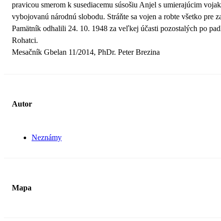
pravicou smerom k susediacemu súsošiu Anjel s umierajúcim vojako
vybojovanú národnú slobodu. Stráňte sa vojen a robte všetko pre 
Pamätník odhalili 24. 10. 1948 za veľkej účasti pozostalých po p
Rohatci.
Mesačník Gbelan 11/2014, PhDr. Peter Brezina
Autor
Neznámy
Mapa