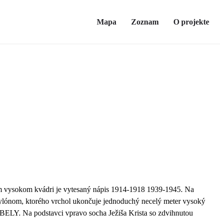
Mapa
Zoznam
O projekte
 m vysokom kvádri je vytesaný nápis 1914-1918 1939-1945. Na
pylónom, ktorého vrchol ukončuje jednoduchý necelý meter vysoký
LY. Na podstavci vpravo socha Ježiša Krista so zdvihnutou