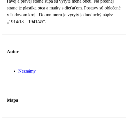
ľavej a pravej strane stĺpa sú vyryté mená obetí. Na prednej
strane je plastika otca a matky s dieťaťom. Postavy sú oblečené
v ľudovom kroji. Do mramoru je vyrytý jednoduchý nápis:
„1914/18 – 1941/45“.
Autor
Neznámy
Mapa