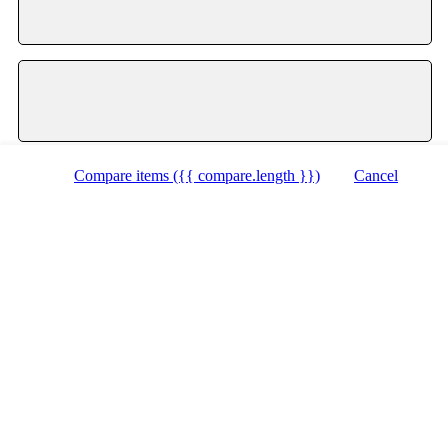
Zobraziť zoznam
Zobraziť mapu
Compare items
({{ compare.length }})
Cancel