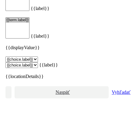
{{label}}
{{label}}
{{displayValue}}
{{label}}
{{locationDetails}}
Naspäť
Vyhľadať