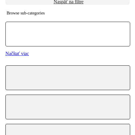
Naspäť na filtre
Browse sub-categories
{{ term.name }}
Načítať viac