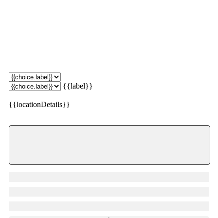
{{label}}
{{locationDetails}}