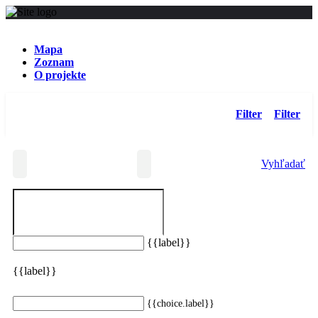
Mapa
Zoznam
O projekte
Filter
Filter
Vyhľadať
{{label}}
Zadaným kritériám nevyhovujú žiadne výsledky
{{label}}
Resetovať filter
{{choice.label}}