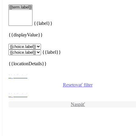
{{label}}
{{displayValue}}
{{label}}
{{locationDetails}}
Vyhľadať
Resetovať filter
Vyhľadať
Naspäť