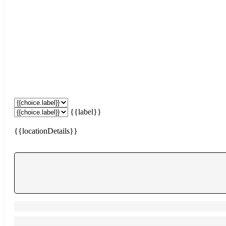
{{label}}
{{locationDetails}}