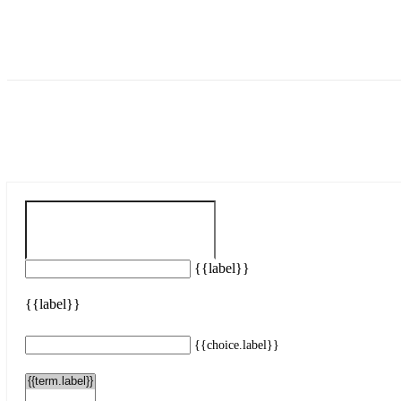
{{label}}
{{label}}
{{choice.label}}