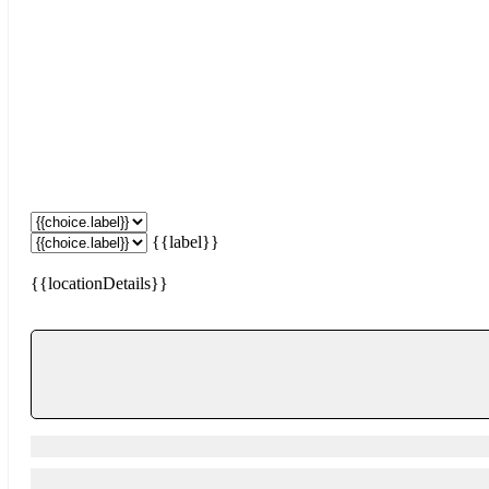
{{label}}
{{locationDetails}}