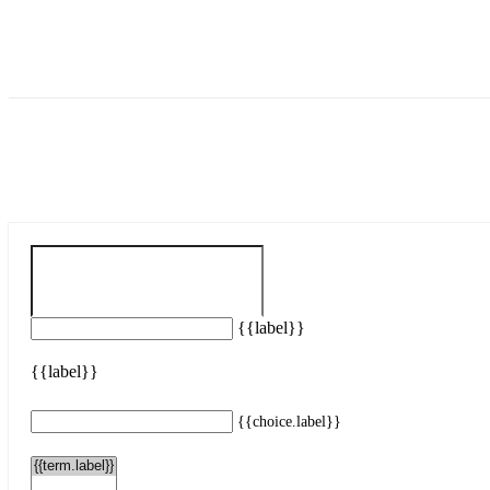
{{label}}
{{label}}
{{choice.label}}