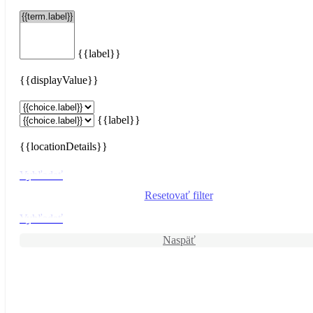
{{label}}
{{displayValue}}
{{label}}
{{locationDetails}}
Vyhľadať
Resetovať filter
Vyhľadať
Naspäť