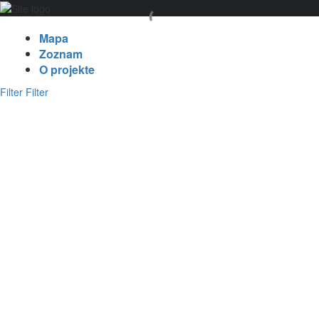
Mapa
Zoznam
O projekte
Filter
Filter
Vyhľadať
Naspäť
{{label}}
{{locationDetails}}