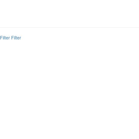
Filter
Filter
Vyhľadať
Naspäť
{{label}}
{{locationDetails}}