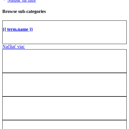
Naspäť na filtre
Browse sub-categories
{{ term.name }}
Načítať viac