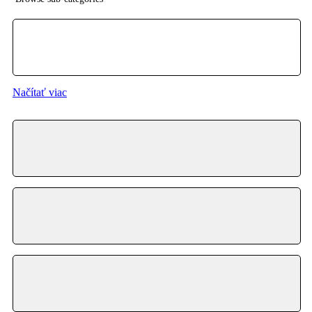
{{ term.name }}
Načítať viac
Zobraziť zoznam