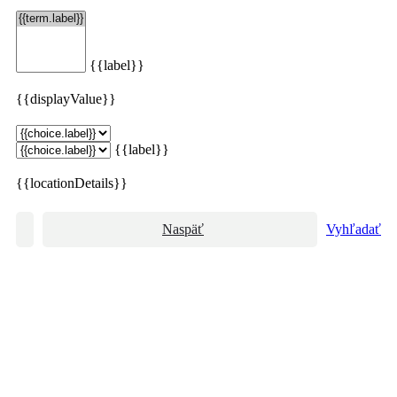
{{label}}
{{displayValue}}
{{label}}
{{locationDetails}}
Naspäť
Vyhľadať