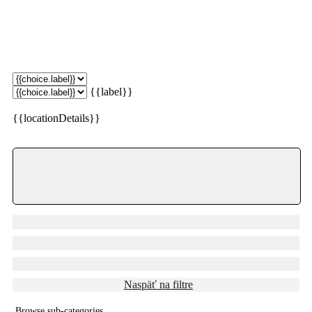
{{label}}
{{locationDetails}}
Naspäť na filtre
Browse sub-categories