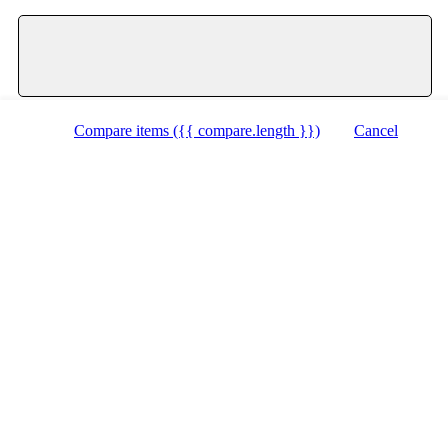
Zobraziť mapu
Compare items
({{ compare.length }})
Cancel
Cart