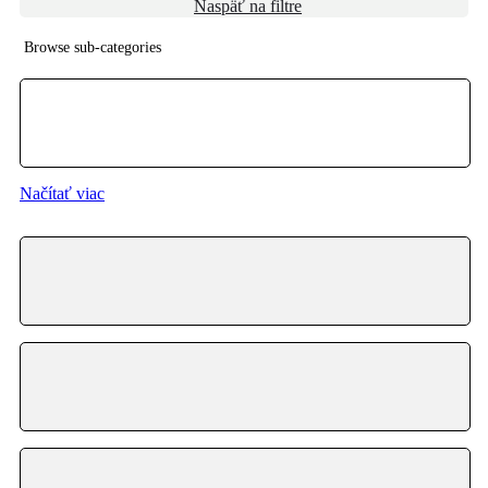
Naspäť na filtre
Browse sub-categories
{{ term.name }}
Načítať viac