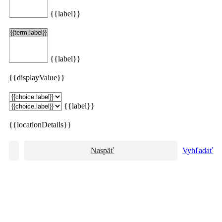
{{label}}
{{label}}
{{displayValue}}
{{label}}
{{locationDetails}}
Naspäť
Vyhľadať