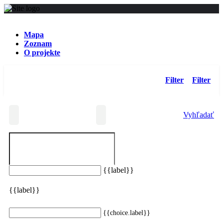
Mapa
Zoznam
O projekte
Filter
Filter
Vyhľadať
{{label}}
Zadaným kritériám nevyhovujú žiadne výsledky
{{label}}
Resetovať filter
{{choice.label}}