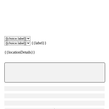
{{label}}
{{locationDetails}}