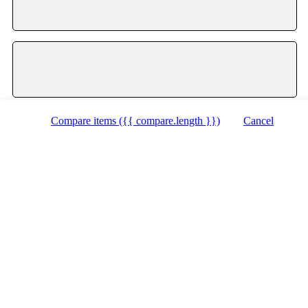
Zobraziť zoznam
Zobraziť mapu
Compare items
({{ compare.length }})
Cancel