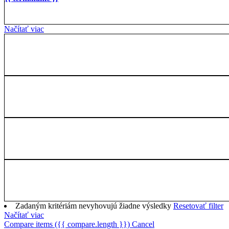
Načítať viac
Zadaným kritériám nevyhovujú žiadne výsledky
Resetovať filter
Načítať viac
Compare items
({{ compare.length }})
Cancel