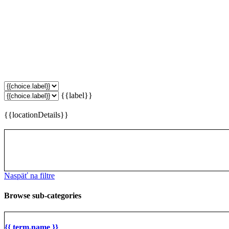
{{label}}
{{locationDetails}}
Naspäť na filtre
Browse sub-categories
{{ term.name }}