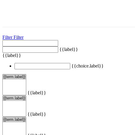
Filter
Filter
{{label}}
{{label}}
{{choice.label}}
{{label}}
{{label}}