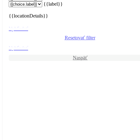
{{label}}
{{locationDetails}}
Vyhľadať
Resetovať filter
Vyhľadať
Naspäť