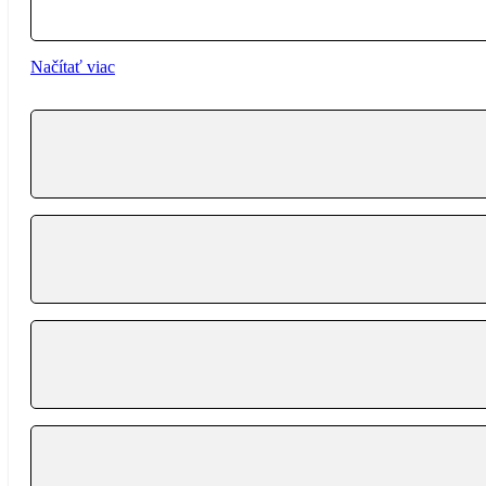
{{ term.name }}
Načítať viac