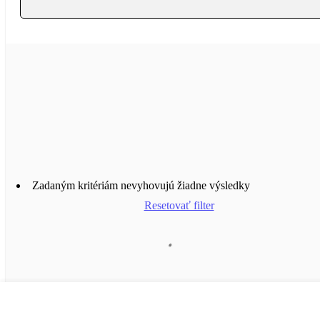
Zadaným kritériám nevyhovujú žiadne výsledky
Resetovať filter
Načítať viac