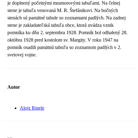
je doplnený početnými mramorovými tabuľami. Na čelnej
stene je tabuľa venovaná M. R. Štefánikovi. Na bočných
stenách sú pamätné tabule so zoznamami padlých. Na zadnej
stene je zakladateľská tabuľa obce, ktorá uvádza vznik
pomníka ku dňu 2. septembra 1928. Pomník bol odhalený 28.
októbra 1928 pred kostolom sv. Margity. V roku 1947 na
pomník osadili pamätnú tabuľu so zoznamom padlých v 2.
svetovej vojne.
Autor
Alojz Rigele