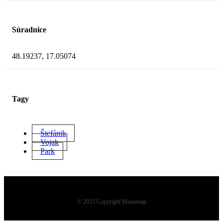
Súradnice
48.19237, 17.05074
Tagy
Štefánik
Vojak
Park
© 2025 Copyright Monumap