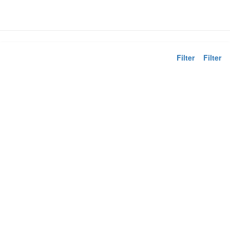
Filter
Filter
Naspäť
Vyhľadať
Zadaným kritériám nevyhovujú žiadne výsledky
Resetovať filter